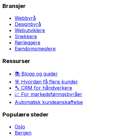
Bransjer
Webbyrå
Designbyrå
Webutviklere
Snekkere
Rørleggere
Eiendomsmeglere
Ressurser
📚 Blogg og guider
🎯 Hvordan få flere kunder
🔨 CRM for håndverkere
📈 For markedsføringsbyråer
Automatisk kundeanskaffelse
Populære steder
Oslo
Bergen