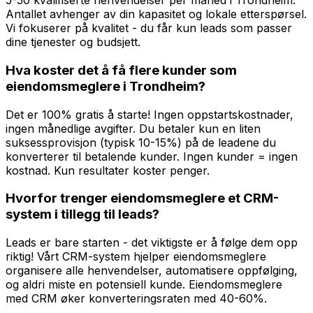
5-50 kvalifiserte henvendelser per måned i Trondheim.
Antallet avhenger av din kapasitet og lokale etterspørsel.
Vi fokuserer på kvalitet - du får kun leads som passer
dine tjenester og budsjett.
Hva koster det å få flere kunder som
eiendomsmeglere i Trondheim?
Det er 100% gratis å starte! Ingen oppstartskostnader,
ingen månedlige avgifter. Du betaler kun en liten
suksessprovisjon (typisk 10-15%) på de leadene du
konverterer til betalende kunder. Ingen kunder = ingen
kostnad. Kun resultater koster penger.
Hvorfor trenger eiendomsmeglere et CRM-
system i tillegg til leads?
Leads er bare starten - det viktigste er å følge dem opp
riktig! Vårt CRM-system hjelper eiendomsmeglere
organisere alle henvendelser, automatisere oppfølging,
og aldri miste en potensiell kunde. Eiendomsmeglere
med CRM øker konverteringsraten med 40-60%.