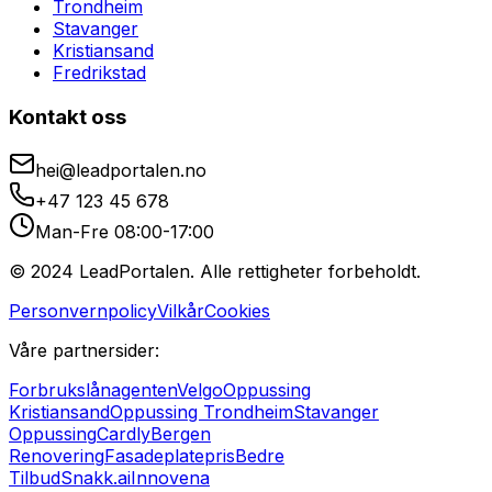
Trondheim
Stavanger
Kristiansand
Fredrikstad
Kontakt oss
hei@leadportalen.no
+47 123 45 678
Man-Fre 08:00-17:00
© 2024 LeadPortalen. Alle rettigheter forbeholdt.
Personvernpolicy
Vilkår
Cookies
Våre partnersider:
Forbrukslånagenten
Velgo
Oppussing
Kristiansand
Oppussing Trondheim
Stavanger
Oppussing
Cardly
Bergen
Renovering
Fasadeplatepris
Bedre
Tilbud
Snakk.ai
Innovena