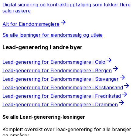
Digital signering og kontraktoppfølging som lukker flere
salg raskere
Alt for
Eiendomsmeglere
Se alle løsninger for
eiendomssalg og utleie
Lead-generering
i andre byer
Lead-generering
for
Eiendomsmeglere
i
Oslo
Lead-generering
for
Eiendomsmeglere
i
Bergen
Lead-generering
for
Eiendomsmeglere
i
Stavanger
Lead-generering
for
Eiendomsmeglere
i
Kristiansand
Lead-generering
for
Eiendomsmeglere
i
Fredrikstad
Lead-generering
for
Eiendomsmeglere
i
Drammen
Se alle
Lead-generering
-løsninger
Komplett oversikt over
lead-generering
for alle bransjer
og områder