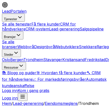
LeadPortalen
Tjenester
Se alle tjenester
Få flere kunder
CRM for
håndverkere
CRM-system
Lead-generering
Salgspipeline
Bransjer
Se alle
bransjer
Webbyrå
Designbyrå
Webutviklere
Snekkere
Rørleg
Steder
Oslo
Bergen
Trondheim
Stavanger
Kristiansand
Fredrikstad
D
Ressurser
📚 Blogg og guider
🎯 Hvordan få flere kunder
🔨 CRM
for håndverkere
📈 For markedsføringsbyråer
Automatisk
kundeanskaffelse
Logg inn
Kom i gang gratis
Logg inn
Hjem
/
Lead-generering
/
Eiendomsmeglere
/
Trondheim