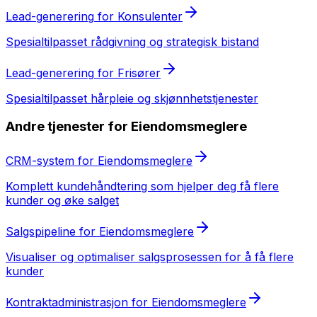
Lead-generering
for
Konsulenter
Spesialtilpasset
rådgivning og strategisk bistand
Lead-generering
for
Frisører
Spesialtilpasset
hårpleie og skjønnhetstjenester
Andre tjenester for
Eiendomsmeglere
CRM-system
for
Eiendomsmeglere
Komplett kundehåndtering som hjelper deg få flere
kunder og øke salget
Salgspipeline
for
Eiendomsmeglere
Visualiser og optimaliser salgsprosessen for å få flere
kunder
Kontraktadministrasjon
for
Eiendomsmeglere