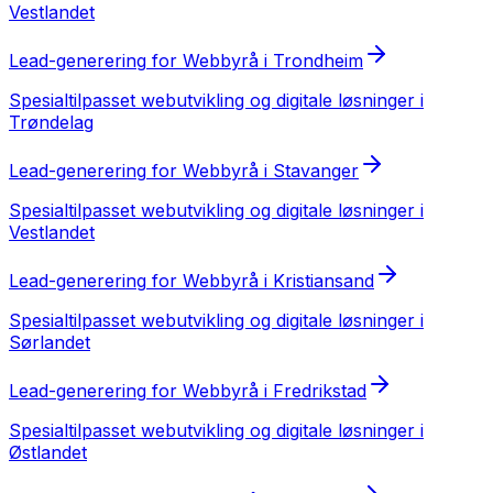
Vestlandet
Lead-generering
for
Webbyrå
i
Trondheim
Spesialtilpasset
webutvikling og digitale løsninger
i
Trøndelag
Lead-generering
for
Webbyrå
i
Stavanger
Spesialtilpasset
webutvikling og digitale løsninger
i
Vestlandet
Lead-generering
for
Webbyrå
i
Kristiansand
Spesialtilpasset
webutvikling og digitale løsninger
i
Sørlandet
Lead-generering
for
Webbyrå
i
Fredrikstad
Spesialtilpasset
webutvikling og digitale løsninger
i
Østlandet