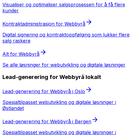
Visualiser og optimaliser salgsprosessen for å få flere
kunder
Kontraktadministrasjon
for
Webbyrå
Digital signering og kontraktoppfølging som lukker flere
salg raskere
Alt for
Webbyrå
Se alle løsninger for
webutvikling og digitale løsninger
Lead-generering
for
Webbyrå
lokalt
Lead-generering
for
Webbyrå
i
Oslo
Spesialtilpasset
webutvikling og digitale løsninger
i
Østlandet
Lead-generering
for
Webbyrå
i
Bergen
Spesialtilpasset
webutvikling og digitale løsninger
i