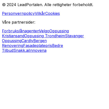
© 2024 LeadPortalen. Alle rettigheter forbeholdt.
Personvernpolicy
Vilkår
Cookies
Våre partnersider:
Forbrukslånagenten
Velgo
Oppussing
Kristiansand
Oppussing Trondheim
Stavanger
Oppussing
Cardly
Bergen
Renovering
Fasadeplatepris
Bedre
Tilbud
Snakk.ai
Innovena