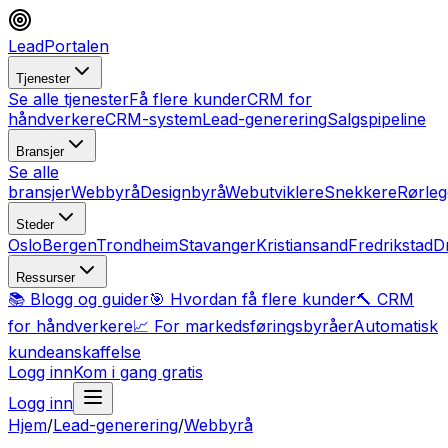
LeadPortalen
Tjenester
Se alle tjenester
Få flere kunder
CRM for
håndverkere
CRM-system
Lead-generering
Salgspipeline
Bransjer
Se alle
bransjer
Webbyrå
Designbyrå
Webutviklere
Snekkere
Rørleg
Steder
Oslo
Bergen
Trondheim
Stavanger
Kristiansand
Fredrikstad
D
Ressurser
📚 Blogg og guider
🎯 Hvordan få flere kunder
🔨 CRM
for håndverkere
📈 For markedsføringsbyråer
Automatisk
kundeanskaffelse
Logg inn
Kom i gang gratis
Logg inn
Hjem
/
Lead-generering
/
Webbyrå