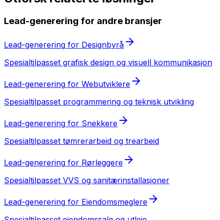
Lead-generering
for andre bransjer
Lead-generering
for
Designbyrå
Spesialtilpasset
grafisk design og visuell kommunikasjon
Lead-generering
for
Webutviklere
Spesialtilpasset
programmering og teknisk utvikling
Lead-generering
for
Snekkere
Spesialtilpasset
tømrerarbeid og trearbeid
Lead-generering
for
Rørleggere
Spesialtilpasset
VVS og sanitærinstallasjoner
Lead-generering
for
Eiendomsmeglere
Spesialtilpasset
eiendomssalg og utleie