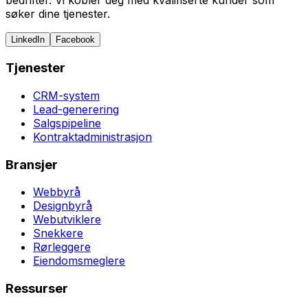
bedrifter. Vi kobler deg med kvalifiserte kunder som
søker dine tjenester.
LinkedIn
Facebook
Tjenester
CRM-system
Lead-generering
Salgspipeline
Kontraktadministrasjon
Bransjer
Webbyrå
Designbyrå
Webutviklere
Snekkere
Rørleggere
Eiendomsmeglere
Ressurser