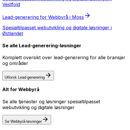
Vestfold
Lead-generering
for
Webbyrå
i
Moss
Spesialtilpasset
webutvikling og digitale løsninger
i
Østlandet
Se alle
Lead-generering
-løsninger
Komplett oversikt over
lead-generering
for alle bransjer
og områder
Utforsk
Lead-generering
Alt for
Webbyrå
Se alle tjenester og løsninger spesialtilpasset
webutvikling og digitale løsninger
Se
Webbyrå
-løsninger