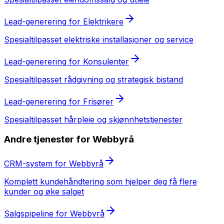
Lead-generering
for
Elektrikere
Spesialtilpasset
elektriske installasjoner og service
Lead-generering
for
Konsulenter
Spesialtilpasset
rådgivning og strategisk bistand
Lead-generering
for
Frisører
Spesialtilpasset
hårpleie og skjønnhetstjenester
Andre tjenester for
Webbyrå
CRM-system
for
Webbyrå
Komplett kundehåndtering som hjelper deg få flere
kunder og øke salget
Salgspipeline
for
Webbyrå