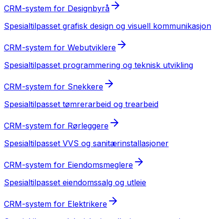
CRM-system
for
Designbyrå
Spesialtilpasset
grafisk design og visuell kommunikasjon
CRM-system
for
Webutviklere
Spesialtilpasset
programmering og teknisk utvikling
CRM-system
for
Snekkere
Spesialtilpasset
tømrerarbeid og trearbeid
CRM-system
for
Rørleggere
Spesialtilpasset
VVS og sanitærinstallasjoner
CRM-system
for
Eiendomsmeglere
Spesialtilpasset
eiendomssalg og utleie
CRM-system
for
Elektrikere