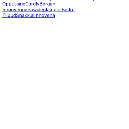
Oppussing
Cardly
Bergen
Renovering
Fasadeplatepris
Bedre
Tilbud
Snakk.ai
Innovena