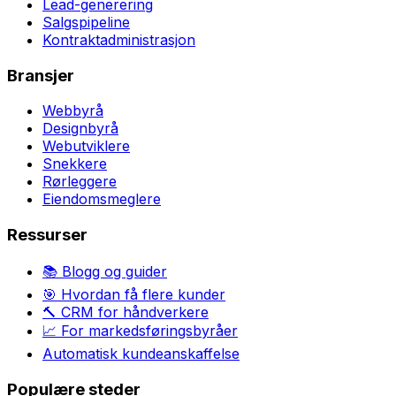
Lead-generering
Salgspipeline
Kontraktadministrasjon
Bransjer
Webbyrå
Designbyrå
Webutviklere
Snekkere
Rørleggere
Eiendomsmeglere
Ressurser
📚 Blogg og guider
🎯 Hvordan få flere kunder
🔨 CRM for håndverkere
📈 For markedsføringsbyråer
Automatisk kundeanskaffelse
Populære steder