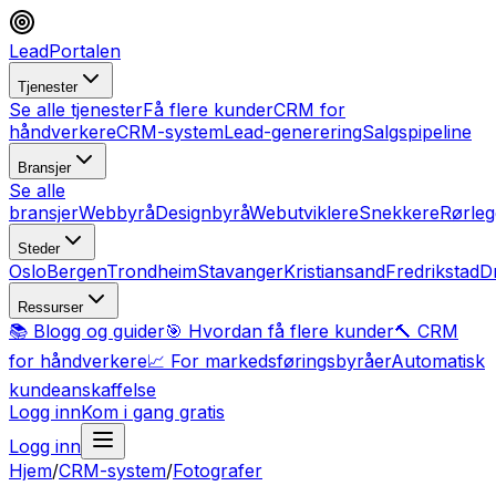
LeadPortalen
Tjenester
Se alle tjenester
Få flere kunder
CRM for
håndverkere
CRM-system
Lead-generering
Salgspipeline
Bransjer
Se alle
bransjer
Webbyrå
Designbyrå
Webutviklere
Snekkere
Rørleg
Steder
Oslo
Bergen
Trondheim
Stavanger
Kristiansand
Fredrikstad
D
Ressurser
📚 Blogg og guider
🎯 Hvordan få flere kunder
🔨 CRM
for håndverkere
📈 For markedsføringsbyråer
Automatisk
kundeanskaffelse
Logg inn
Kom i gang gratis
Logg inn
Hjem
/
CRM-system
/
Fotografer