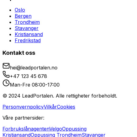
Oslo
Bergen
Trondheim
Stavanger
Kristiansand
Fredrikstad
Kontakt oss
hei@leadportalen.no
+47 123 45 678
Man-Fre 08:00-17:00
© 2024 LeadPortalen. Alle rettigheter forbeholdt.
Personvernpolicy
Vilkår
Cookies
Våre partnersider:
Forbrukslånagenten
Velgo
Oppussing
Kristiansand
Oppussing Trondheim
Stavanger