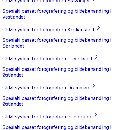
CRM-system
for
Fotografer
i
Stavanger
Spesialtilpasset
fotografering og bildebehandling
i
Vestlandet
CRM-system
for
Fotografer
i
Kristiansand
Spesialtilpasset
fotografering og bildebehandling
i
Sørlandet
CRM-system
for
Fotografer
i
Fredrikstad
Spesialtilpasset
fotografering og bildebehandling
i
Østlandet
CRM-system
for
Fotografer
i
Drammen
Spesialtilpasset
fotografering og bildebehandling
i
Østlandet
CRM-system
for
Fotografer
i
Porsgrunn
Spesialtilpasset
fotografering og bildebehandling
i