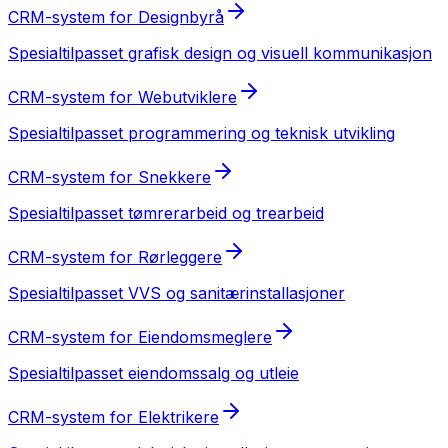
CRM-system
for
Designbyrå
Spesialtilpasset
grafisk design og visuell kommunikasjon
CRM-system
for
Webutviklere
Spesialtilpasset
programmering og teknisk utvikling
CRM-system
for
Snekkere
Spesialtilpasset
tømrerarbeid og trearbeid
CRM-system
for
Rørleggere
Spesialtilpasset
VVS og sanitærinstallasjoner
CRM-system
for
Eiendomsmeglere
Spesialtilpasset
eiendomssalg og utleie
CRM-system
for
Elektrikere