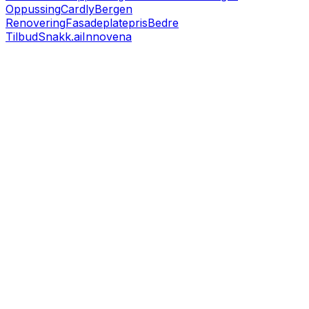
Oppussing
Cardly
Bergen
Renovering
Fasadeplatepris
Bedre
Tilbud
Snakk.ai
Innovena