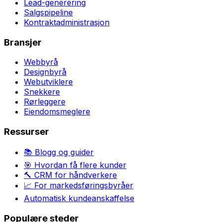
Lead-generering
Salgspipeline
Kontraktadministrasjon
Bransjer
Webbyrå
Designbyrå
Webutviklere
Snekkere
Rørleggere
Eiendomsmeglere
Ressurser
📚 Blogg og guider
🎯 Hvordan få flere kunder
🔨 CRM for håndverkere
📈 For markedsføringsbyråer
Automatisk kundeanskaffelse
Populære steder