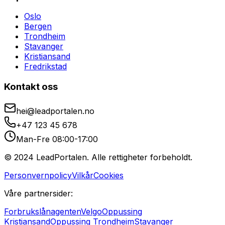
Oslo
Bergen
Trondheim
Stavanger
Kristiansand
Fredrikstad
Kontakt oss
hei@leadportalen.no
+47 123 45 678
Man-Fre 08:00-17:00
© 2024 LeadPortalen. Alle rettigheter forbeholdt.
Personvernpolicy
Vilkår
Cookies
Våre partnersider:
Forbrukslånagenten
Velgo
Oppussing
Kristiansand
Oppussing Trondheim
Stavanger