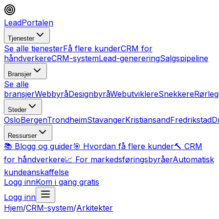
LeadPortalen
Tjenester
Se alle tjenester
Få flere kunder
CRM for
håndverkere
CRM-system
Lead-generering
Salgspipeline
Bransjer
Se alle
bransjer
Webbyrå
Designbyrå
Webutviklere
Snekkere
Rørleg
Steder
Oslo
Bergen
Trondheim
Stavanger
Kristiansand
Fredrikstad
D
Ressurser
📚 Blogg og guider
🎯 Hvordan få flere kunder
🔨 CRM
for håndverkere
📈 For markedsføringsbyråer
Automatisk
kundeanskaffelse
Logg inn
Kom i gang gratis
Logg inn
Hjem
/
CRM-system
/
Arkitekter