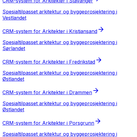
CRM-system
for
Arkitekter
i
Stavanger
Spesialtilpasset
arkitektur og byggeprosjektering
i
Vestlandet
CRM-system
for
Arkitekter
i
Kristiansand
Spesialtilpasset
arkitektur og byggeprosjektering
i
Sørlandet
CRM-system
for
Arkitekter
i
Fredrikstad
Spesialtilpasset
arkitektur og byggeprosjektering
i
Østlandet
CRM-system
for
Arkitekter
i
Drammen
Spesialtilpasset
arkitektur og byggeprosjektering
i
Østlandet
CRM-system
for
Arkitekter
i
Porsgrunn
Spesialtilpasset
arkitektur og byggeprosjektering
i