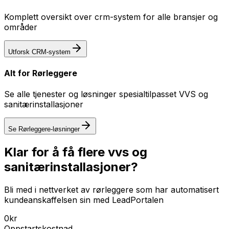
Komplett oversikt over
crm-system
for alle bransjer og
områder
Utforsk
CRM-system
Alt for
Rørleggere
Se alle tjenester og løsninger spesialtilpasset
VVS og
sanitærinstallasjoner
Se
Rørleggere
-løsninger
Klar for å få flere vvs og
sanitærinstallasjoner?
Bli med i nettverket av rørleggere som har automatisert
kundeanskaffelsen sin med LeadPortalen
0kr
Oppstartskostnad