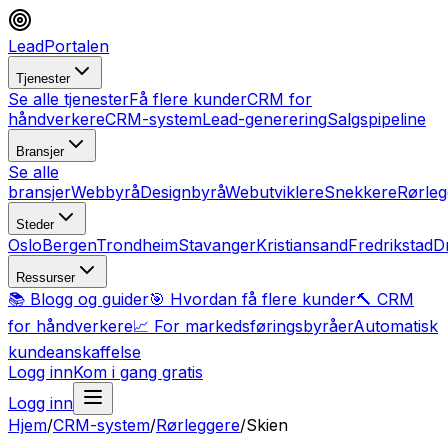
LeadPortalen
Tjenester
Se alle tjenester
Få flere kunder
CRM for
håndverkere
CRM-system
Lead-generering
Salgspipeline
Bransjer
Se alle
bransjer
Webbyrå
Designbyrå
Webutviklere
Snekkere
Rørleg
Steder
Oslo
Bergen
Trondheim
Stavanger
Kristiansand
Fredrikstad
D
Ressurser
📚 Blogg og guider
🎯 Hvordan få flere kunder
🔨 CRM
for håndverkere
📈 For markedsføringsbyråer
Automatisk
kundeanskaffelse
Logg inn
Kom i gang gratis
Logg inn
Hjem
/
CRM-system
/
Rørleggere
/
Skien