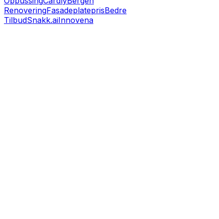
Oppussing
Cardly
Bergen
Renovering
Fasadeplatepris
Bedre
Tilbud
Snakk.ai
Innovena