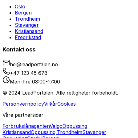
Oslo
Bergen
Trondheim
Stavanger
Kristiansand
Fredrikstad
Kontakt oss
hei@leadportalen.no
+47 123 45 678
Man-Fre 08:00-17:00
© 2024 LeadPortalen. Alle rettigheter forbeholdt.
Personvernpolicy
Vilkår
Cookies
Våre partnersider:
Forbrukslånagenten
Velgo
Oppussing
Kristiansand
Oppussing Trondheim
Stavanger