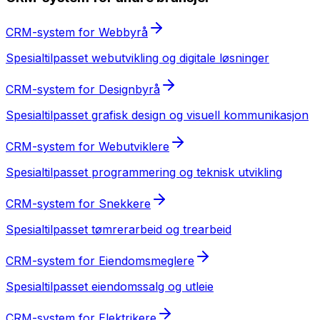
CRM-system
for
Webbyrå
Spesialtilpasset
webutvikling og digitale løsninger
CRM-system
for
Designbyrå
Spesialtilpasset
grafisk design og visuell kommunikasjon
CRM-system
for
Webutviklere
Spesialtilpasset
programmering og teknisk utvikling
CRM-system
for
Snekkere
Spesialtilpasset
tømrerarbeid og trearbeid
CRM-system
for
Eiendomsmeglere
Spesialtilpasset
eiendomssalg og utleie
CRM-system
for
Elektrikere