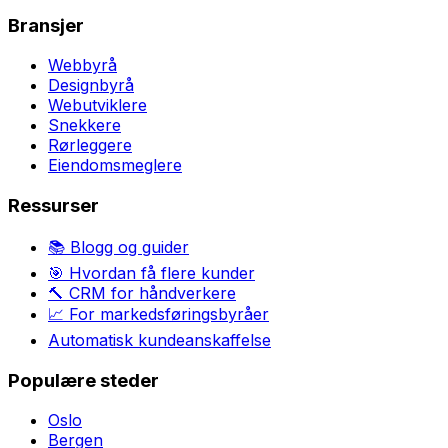
Bransjer
Webbyrå
Designbyrå
Webutviklere
Snekkere
Rørleggere
Eiendomsmeglere
Ressurser
📚 Blogg og guider
🎯 Hvordan få flere kunder
🔨 CRM for håndverkere
📈 For markedsføringsbyråer
Automatisk kundeanskaffelse
Populære steder
Oslo
Bergen