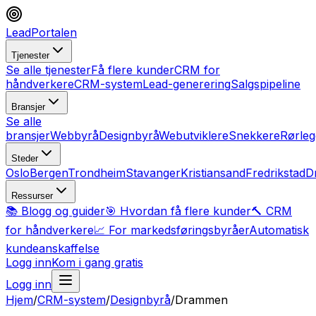
LeadPortalen
Tjenester
Se alle tjenester
Få flere kunder
CRM for
håndverkere
CRM-system
Lead-generering
Salgspipeline
Bransjer
Se alle
bransjer
Webbyrå
Designbyrå
Webutviklere
Snekkere
Rørleg
Steder
Oslo
Bergen
Trondheim
Stavanger
Kristiansand
Fredrikstad
D
Ressurser
📚 Blogg og guider
🎯 Hvordan få flere kunder
🔨 CRM
for håndverkere
📈 For markedsføringsbyråer
Automatisk
kundeanskaffelse
Logg inn
Kom i gang gratis
Logg inn
Hjem
/
CRM-system
/
Designbyrå
/
Drammen