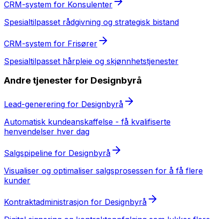
CRM-system
for
Konsulenter
Spesialtilpasset
rådgivning og strategisk bistand
CRM-system
for
Frisører
Spesialtilpasset
hårpleie og skjønnhetstjenester
Andre tjenester for
Designbyrå
Lead-generering
for
Designbyrå
Automatisk kundeanskaffelse - få kvalifiserte
henvendelser hver dag
Salgspipeline
for
Designbyrå
Visualiser og optimaliser salgsprosessen for å få flere
kunder
Kontraktadministrasjon
for
Designbyrå