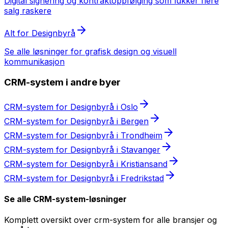
Digital signering og kontraktoppfølging som lukker flere
salg raskere
Alt for
Designbyrå
Se alle løsninger for
grafisk design og visuell
kommunikasjon
CRM-system
i andre byer
CRM-system
for
Designbyrå
i
Oslo
CRM-system
for
Designbyrå
i
Bergen
CRM-system
for
Designbyrå
i
Trondheim
CRM-system
for
Designbyrå
i
Stavanger
CRM-system
for
Designbyrå
i
Kristiansand
CRM-system
for
Designbyrå
i
Fredrikstad
Se alle
CRM-system
-løsninger
Komplett oversikt over
crm-system
for alle bransjer og