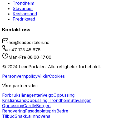
Trondheim
Stavanger
Kristiansand
Fredrikstad
Kontakt oss
hei@leadportalen.no
+47 123 45 678
Man-Fre 08:00-17:00
© 2024 LeadPortalen. Alle rettigheter forbeholdt.
Personvernpolicy
Vilkår
Cookies
Våre partnersider:
Forbrukslånagenten
Velgo
Oppussing
Kristiansand
Oppussing Trondheim
Stavanger
Oppussing
Cardly
Bergen
Renovering
Fasadeplatepris
Bedre
Tilbud
Snakk.ai
Innovena